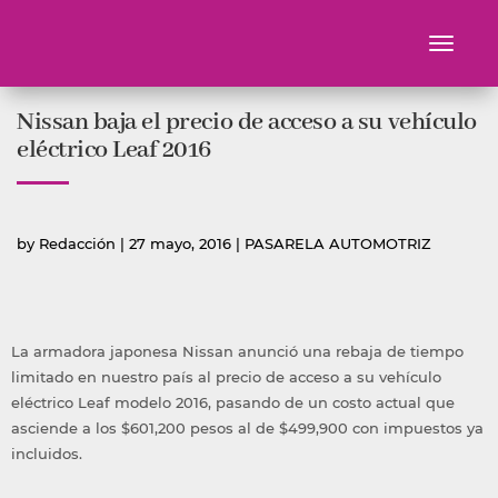
Toggle
navigati
Ir
Nissan baja el precio de acceso a su vehículo
al
contenido
eléctrico Leaf 2016
Publicado
Publicada
by
Redacción
|
27 mayo, 2016
|
PASARELA AUTOMOTRIZ
por
en
La armadora japonesa Nissan anunció una rebaja de tiempo
limitado en nuestro país al precio de acceso a su vehículo
eléctrico Leaf modelo 2016, pasando de un costo actual que
asciende a los $601,200 pesos al de $499,900 con impuestos ya
incluidos.