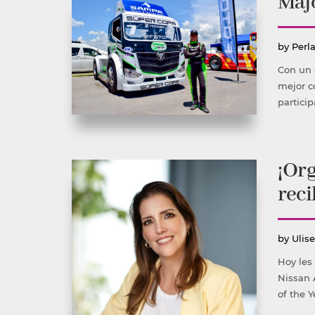
Majo
Publ
by
Perl
por
Con un 
mejor c
partici
¡Org
reci
Publ
by
Ulis
por
Hoy les
Nissan 
of the 