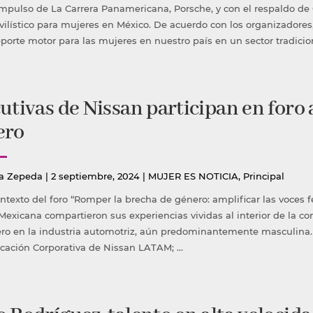
en
impulso de La Carrera Panamericana, Porsche, y con el respaldo de 
ilístico para mujeres en México. De acuerdo con los organizadores, 
eporte motor para las mujeres en nuestro país en un sector tradic
utivas de Nissan participan en foro 
ero
icado
Publicada
a Zepeda
|
2 septiembre, 2024
|
MUJER ES NOTICIA
,
Principal
en
ontexto del foro “Romper la brecha de género: amplificar las voces 
Mexicana compartieron sus experiencias vividas al interior de la 
ro en la industria automotriz, aún predominantemente masculina. 
ación Corporativa de Nissan LATAM; …