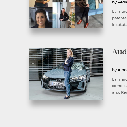
Publ
by
Reda
por
La marc
patente
Institut
Aud
Publ
by
Aino
por
La marc
como su
año. Ren