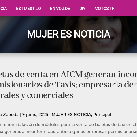
ICIA
ES TU ESTILO
EN VOZ DE
DIY
MOTOS TF
MUJER ES NOTICIA
etas de venta en AICM generan inco
isionarios de Taxis; empresaria de
rales y comerciales
icado
Publicada
a Zepeda
|
9 junio, 2026
|
MUJER ES NOTICIA
,
Principal
en
ente reinstalación de módulos para la venta de boletos de taxi en e
ha generado inconformidad entre algunas empresas permisionaria