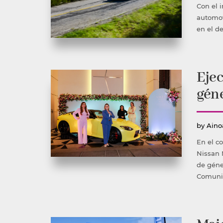
por
Con el 
automov
en el d
Ejec
gén
Publ
by
Aino
por
En el c
Nissan 
de géne
Comunic