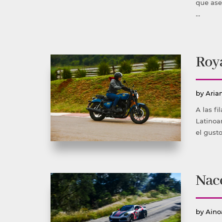
que ase
…
Roya
Publ
by
Aria
por
A las f
Latinoa
el gusto
Nace
Publ
by
Aino