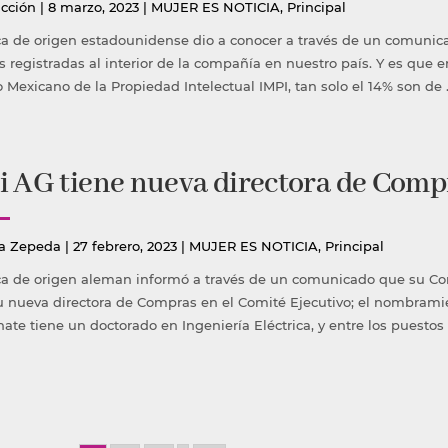
icado
Publicada
cción
|
8 marzo, 2023
|
MUJER ES NOTICIA
,
Principal
en
a de origen estadounidense dio a conocer a través de un comunic
s registradas al interior de la compañía en nuestro país. Y es que 
o Mexicano de la Propiedad Intelectual IMPI, tan solo el 14% son de 
i AG tiene nueva directora de Comp
icado
Publicada
a Zepeda
|
27 febrero, 2023
|
MUJER ES NOTICIA
,
Principal
en
a de origen aleman informó a través de un comunicado que su Co
 nueva directora de Compras en el Comité Ejecutivo; el nombramiento
ate tiene un doctorado en Ingeniería Eléctrica, y entre los puestos