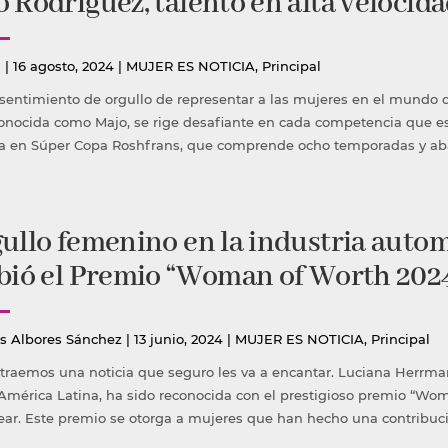
 Rodríguez, talento en alta velocid
icado
Publicada
a
|
16 agosto, 2024
|
MUJER ES NOTICIA
,
Principal
en
sentimiento de orgullo de representar a las mujeres en el mundo 
onocida como Majo, se rige desafiante en cada competencia que es 
pa en Súper Copa Roshfrans, que comprende ocho temporadas y abar
ullo femenino en la industria auto
bió el Premio “Woman of Worth 2024
icado
Publicada
es Albores Sánchez
|
13 junio, 2024
|
MUJER ES NOTICIA
,
Principal
en
 traemos una noticia que seguro les va a encantar. Luciana Herrm
América Latina, ha sido reconocida con el prestigioso premio “W
Year. Este premio se otorga a mujeres que han hecho una contribuc