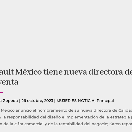
ult México tiene nueva directora de
venta
icado
Publicada
a Zepeda
|
26 octubre, 2023
|
MUJER ES NOTICIA
,
Principal
en
 México anunció el nombramiento de su nueva directora de Calidad
y la responsabilidad del diseño e implementación de la estrategia 
n de la cifra comercial y de la rentabilidad del negocio; Karen rep