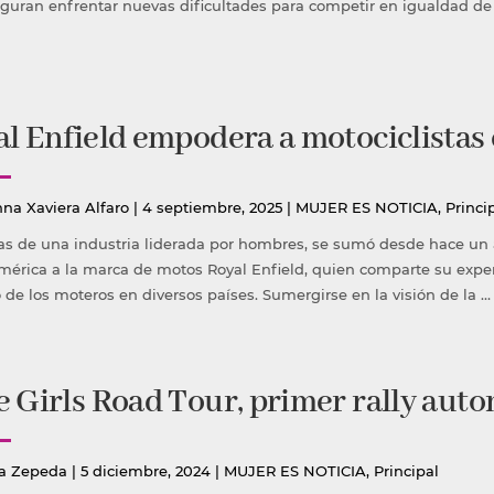
guran enfrentar nuevas dificultades para competir en igualdad de c
l Enfield empodera a motociclistas
icado
Publicada
nna Xaviera Alfaro
|
4 septiembre, 2025
|
MUJER ES NOTICIA
,
Princi
en
ilas de una industria liderada por hombres, se sumó desde hace un 
mérica a la marca de motos Royal Enfield, quien comparte su exper
 de los moteros en diversos países. Sumergirse en la visión de la …
 Girls Road Tour, primer rally auto
icado
Publicada
a Zepeda
|
5 diciembre, 2024
|
MUJER ES NOTICIA
,
Principal