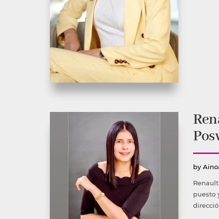
Rena
Pos
Publ
by
Aino
por
Renault
puesto 
direcció