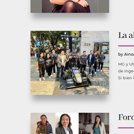
La a
Publ
by
Aino
por
MG y UN
de Inge
Si bien 
Ford