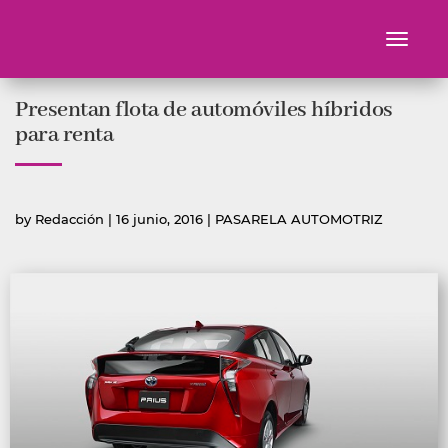
Toggle
navigati
Ir
Presentan flota de automóviles híbridos
al
contenido
para renta
Publicado
Publicada
by
Redacción
|
16 junio, 2016
|
PASARELA AUTOMOTRIZ
por
en