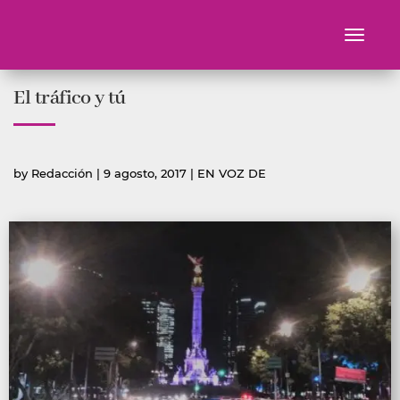
Toggle
navigati
Ir
El tráfico y tú
al
contenido
Publicado
Publicada
by
Redacción
|
9 agosto, 2017
|
EN VOZ DE
por
en