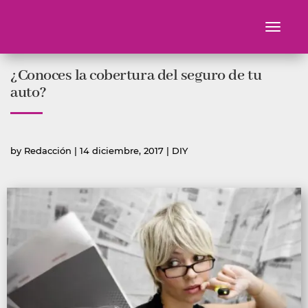
Toggle
navigati
Ir
¿Conoces la cobertura del seguro de tu
al
contenido
auto?
Publicado
Publicada
by
Redacción
|
14 diciembre, 2017
|
DIY
por
en