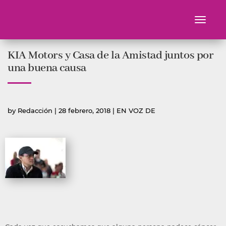
Toggle
navigati
Ir
KIA Motors y Casa de la Amistad juntos por
al
contenido
una buena causa
Publicado
Publicada
by
Redacción
|
28 febrero, 2018
|
EN VOZ DE
por
en