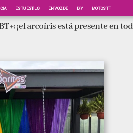
ICIA
ES TU ESTILO
EN VOZ DE
DIY
MOTOS TF
T+: ¡el arcoíris está presente en tod