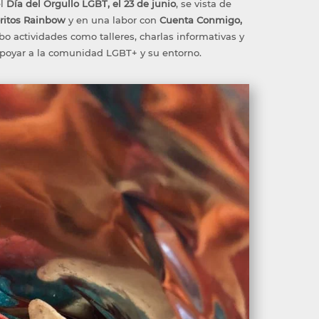
el
Día del Orgullo LGBT, el 23 de junio
, se vista de
ritos Rainbow
y en una labor con
Cuenta Conmigo,
abo actividades como talleres, charlas informativas y
apoyar a la comunidad LGBT+ y su entorno.