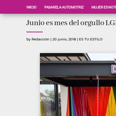
INICIO
PASARELA AUTOMOTRIZ
MUJER ES NOT
Ir
Junio es mes del orgullo LGB
al
contenido
Publicado
Publicada
by
Redacción
|
20 junio, 2018
|
ES TU ESTILO
por
en