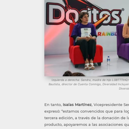
Izquierda a derecha: Sandra, madre de hijo LGBTTTIHQ+;
Bautista, director de Cuenta Conmigo, Diversidad Incluyent
Diversi
En tanto,
Isaías Martínez
, Vicepresidente Se
expresó: “estamos convencidos que para logr
tercera edición, a través de la donación de 
producto, apoyaremos a las asociaciones q