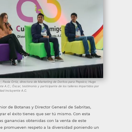
 Paola Ortiz, directora de Marketing de Doritos para Pepsico; Hugo
e A.C.; Óscar, testimonio y participante de los talleres impartidos por
dad Incluyente A.C.
nior de Botanas y Director General de Sabritas,
ar el éxito tienes que ser tú mismo. Con esta
las ganancias obtenidas con la venta de este
ue promueven respeto a la diversidad poniendo un