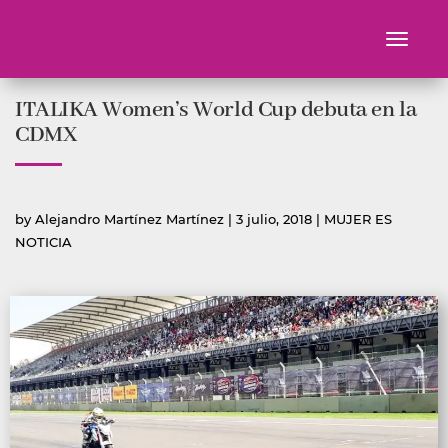
Toggle
navigati
Ir
ITALIKA Women’s World Cup debuta en la
al
contenido
CDMX
Publicado
Publicada
by
Alejandro Martínez Martínez
|
3 julio, 2018
|
MUJER ES
por
en
NOTICIA