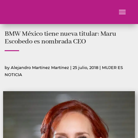
Toggle
navigati
Ir
BMW México tiene nueva titular: Maru
al
contenido
Escobedo es nombrada CEO
Publicado
Publicada
by
Alejandro Martínez Martínez
|
25 julio, 2018
|
MUJER ES
por
en
NOTICIA