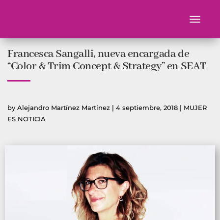
Toggle
navigati
Ir
Francesca Sangalli, nueva encargada de
al
contenido
“Color & Trim Concept & Strategy” en SEAT
Publicado
Publicada
by
Alejandro Martínez Martínez
|
4 septiembre, 2018
|
MUJER
por
en
ES NOTICIA