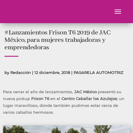
Toggle
navigati
Ir
#Lanzamientos Frison T6 2019 de JAC
al
contenido
México, para mujeres trabajadoras y
emprendedoras
Publicado
Publicada
by
Redacción
|
12 diciembre, 2018
|
PASARELA AUTOMOTRIZ
por
en
Para cerrar el año de lanzamientos,
JAC México
presentó su
nueva pickup
Frison T6
en el
Centro Caballar los Azulejos
; un
lugar maravilloso, donde también pudimos estar cerca de
varios caballos hermosos.