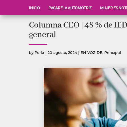
INICIO
PASARELA AUTOMOTRIZ
MUJER ES NOT
Ir
Columna CEO | 48 % de IED 
al
contenido
general
Publicado
Publicada
by
Perla
|
20 agosto, 2024
|
EN VOZ DE
,
Principal
por
en