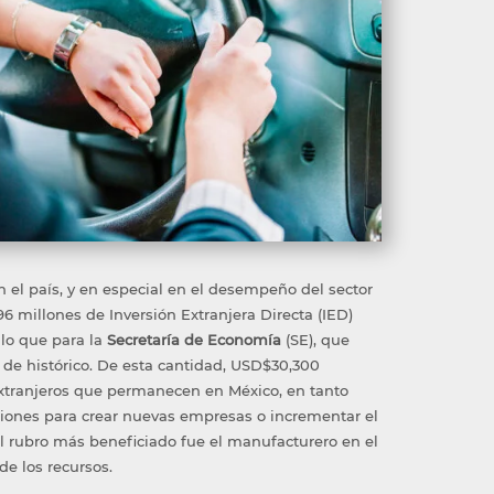
n el país, y en especial en el
desempeño del sector
96 millones
de Inversión Extranjera Directa (IED)
, lo que para la
S
ecretaría de Economía
(SE)
, que
d de histórico. De esta cantidad, USD$30,300
xtra
njeros que permanecen en México
, en tanto
siones
para
crear nuevas empresas o incrementar el
l rubro más beneficiado fue
el
manufacturero
en el
de los recursos.