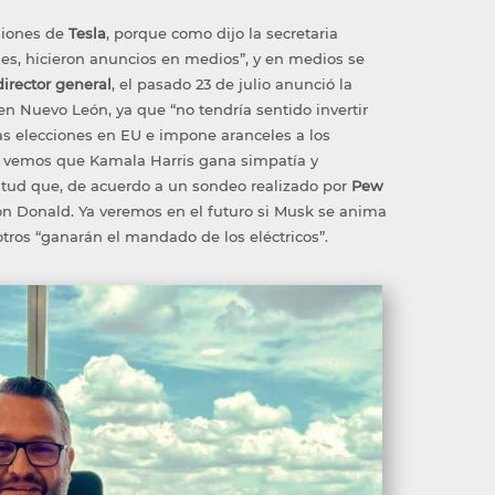
rsiones de
Tesla
,
porque como dijo la secretaria
nes, hicieron anuncios en medios”, y en medios
se
director general
,
el pasado 23 de julio anunció
la
 en Nuevo León, ya que “
no tendría sentido invertir
las elecciones en EU e impone aranceles a los
, vem
os que
Kamala Harris
gana simp
atía y
itud que, de acuerdo a un sondeo realizado por
Pew
on Donald
. Y
a veremos en el futuro si
Musk
se anima
 otros “ganarán el mandado de los eléctricos”.