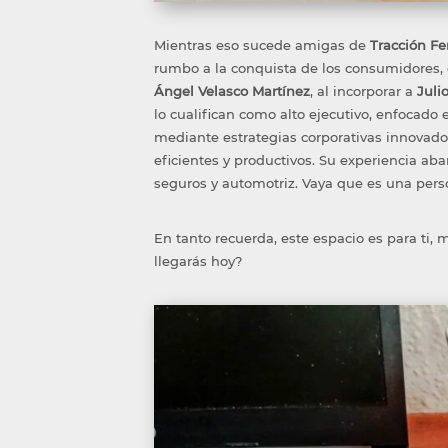
Mientras eso sucede
amigas de
Tracción
Fe
rumbo a la conquista de los consumidores,
Ángel
Velasco
Martínez
, al incorporar a
Juli
lo cualifican como alto ejecutivo
, enfocado 
mediante e
strategias corporativas innovad
eficientes y productivos. Su experiencia ab
seguros y automotr
i
z
. Vaya que es una per
En tanto
recuerda, este espacio es para ti,
llegarás hoy?