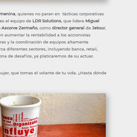
menina
, quienes no paran en tácticas corporativas
 es el equipo de
LDR
Solutions
, que
lidera
Miguel
o
Ascorve
Zermeño
,
como
director
g
enera
l
de
Jetou
r
,
en aumentar la rentabilidad
a
los accionistas
oras y la coordinación de equipos altamente
arca diferentes sectores, incluyendo banca,
retail
,
sona de desafíos
, ya platicaremos de su actuar
.
 mujer, que tomas el volante de tu vida. ¿Hasta dónde