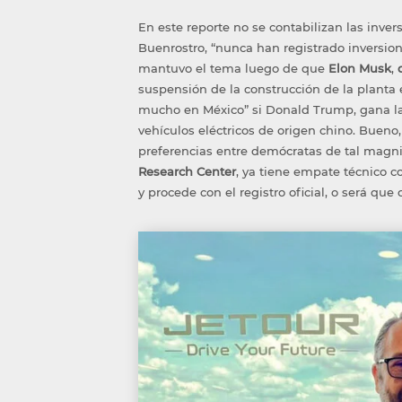
E
n este reporte no se contabi
lizan las inve
Buenrostro, “nunca han registrado inversio
mantuvo el tema luego de que
Elon
Musk
,
suspensión de la construcción de la planta
mucho en México”
si Donald
Trump
, gana 
vehículos eléctricos de origen chino.
Bueno
preferencias en
tre demócratas
de
tal magn
Research
Center
,
ya
tiene
empate técnico
c
y procede con el registro oficial, o será que