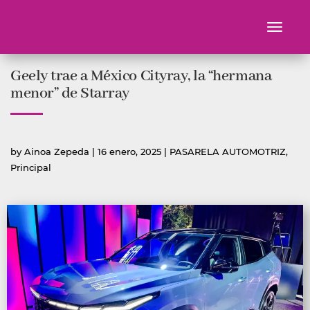
Toggle
navigati
Ir
Geely trae a México Cityray, la “hermana
al
contenido
menor” de Starray
Publicado
Publicada
by
Ainoa Zepeda
|
16 enero, 2025
|
PASARELA AUTOMOTRIZ
,
por
en
Principal