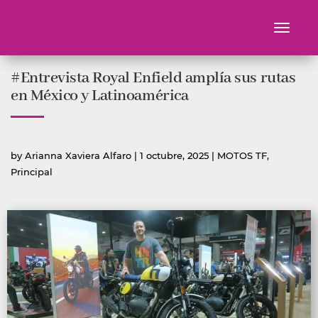
Toggle
navigati
Ir
#Entrevista Royal Enfield amplía sus rutas
al
contenido
en México y Latinoamérica
Publicado
Publicada
by
Arianna Xaviera Alfaro
|
1 octubre, 2025
|
MOTOS TF
,
por
en
Principal