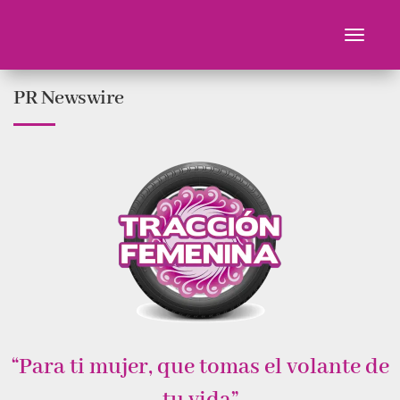
Toggle
navigati
Ir
PR Newswire
al
contenido
“Para ti mujer, que tomas el volante de