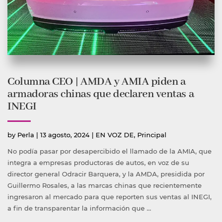
Columna CEO | AMDA y AMIA piden a
armadoras chinas que declaren ventas a
INEGI
Publicado
Publicada
by
Perla
|
13 agosto, 2024
|
EN VOZ DE
,
Principal
por
en
No podía pasar por desapercibido el llamado de la AMIA, que
integra a empresas productoras de autos, en voz de su
director general Odracir Barquera, y la AMDA, presidida por
Guillermo Rosales, a las marcas chinas que recientemente
ingresaron al mercado para que reporten sus ventas al INEGI,
a fin de transparentar la información que …