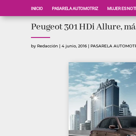
INICIO
PASARELA AUTOMOTRIZ
MUJER ES NOT
Ir
Peugeot 301 HDi Allure, m
al
contenido
Publicado
Publicada
by
Redacción
|
4 junio, 2016
|
PASARELA AUTOMOT
por
en