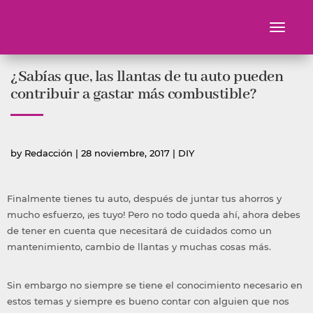
Toggle
navigati
Ir
¿Sabías que, las llantas de tu auto pueden
al
contenido
contribuir a gastar más combustible?
Publicado
Publicada
by
Redacción
|
28 noviembre, 2017
|
DIY
por
en
Finalmente tienes tu auto, después de juntar tus ahorros y
mucho esfuerzo, ¡es tuyo! Pero no todo queda ahí, ahora debes
de tener en cuenta que necesitará de cuidados como un
mantenimiento, cambio de llantas y muchas cosas más.
Sin embargo no siempre se tiene el conocimiento necesario en
estos temas y siempre es bueno contar con alguien que nos