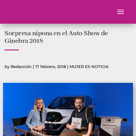
Toggle
navigati
Ir
Sorpresa nipona en el Auto Show de
al
contenido
Ginebra 2018
Publicado
Publicada
by
Redacción
|
17 febrero, 2018
|
MUJER ES NOTICIA
por
en