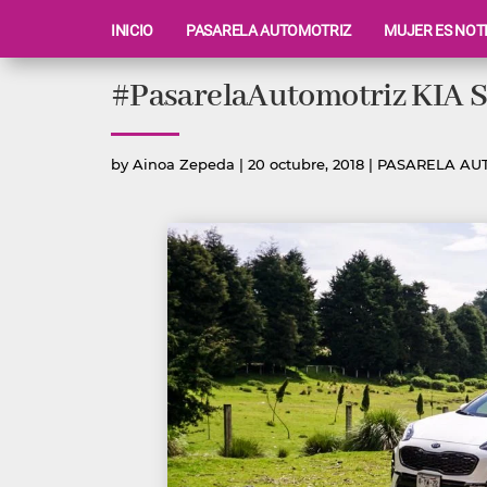
INICIO
PASARELA AUTOMOTRIZ
MUJER ES NOT
Ir
#PasarelaAutomotriz KIA Sp
al
contenido
Publicado
Publicada
by
Ainoa Zepeda
|
20 octubre, 2018
|
PASARELA AU
por
en