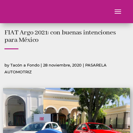
Toggle
navigati
Ir
FIAT Argo 2021: con buenas intenciones
al
contenido
para México
Publicado
Publicada
by
Tacón a Fondo
|
28 noviembre, 2020
|
PASARELA
por
en
AUTOMOTRIZ