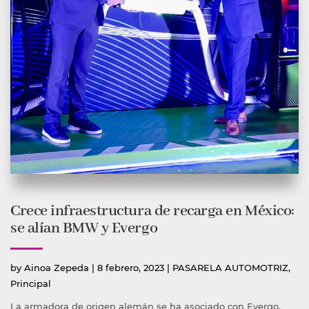
Crece infraestructura de recarga en México:
se alían BMW y Evergo
Publicado
Publicada
by
Ainoa Zepeda
|
8 febrero, 2023
|
PASARELA AUTOMOTRIZ
,
por
en
Principal
La armadora de origen alemán se ha asociado con Evergo,