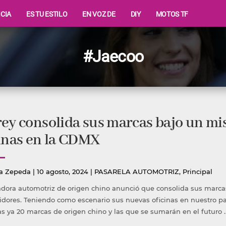
ICIA
ES TU ESTILO
EN VOZ DE
DIY
MOTOS TF
#Jaecoo
ey consolida sus marcas bajo un mi
inas en la CDMX
icado
Publicada
a Zepeda
|
10 agosto, 2024
|
PASARELA AUTOMOTRIZ
,
Principal
en
dora automotriz de origen chino anunció que consolida sus marca
uidores. Teniendo como escenario sus nuevas oficinas en nuestro p
las ya 20 marcas de origen chino y las que se sumarán en el futuro 