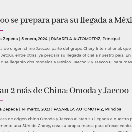
oo se prepara para su llegada a Méx
icado
Publicada
a Zepeda
|
5 enero, 2024
|
PASARELA AUTOMOTRIZ
,
Principal
en
a de origen chino Jaecoo, parte del grupo Chery International, que
 Jetour, entre otras, ya prepara su llegada oficial a nuestro país.
 que llegarán dos modelos a México: Jaecoo 7 y Jaecoo 8, para más
an 2 más de China: Omoda y Jaecoo
icado
Publicada
a Zepeda
|
14 marzo, 2023
|
PASARELA AUTOMOTRIZ
,
Principal
en
cas de origen chino Omoda y Jaecoo alistan su llegada a nuestro p
lmente una SUV de Chirey, crea su propia marca para ofrecer vehíc