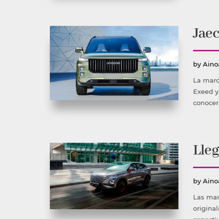
Jaec
Publ
by
Aino
por
La marc
Exeed y
conocer
Lleg
Publ
by
Aino
por
Las mar
origina