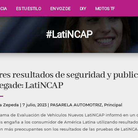
ICIA
ES TU ESTILO
EN VOZ DE
DIY
MOTOS TF
#LatiNCAP
es resultados de seguridad y publi
egade: LatiNCAP
icado
Publicada
a Zepeda
|
7 julio, 2023
|
PASARELA AUTOMOTRIZ
,
Principal
en
rama de Evaluación de Vehículos Nuevos LatiNCAP informó en un
tis engaña a los consumidor de América Latina utilizando resulta
ún más preocupantes son los resultados de las pruebas de LatiNCA