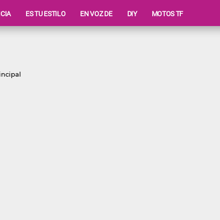
ICIA
ES TU ESTILO
EN VOZ DE
DIY
MOTOS TF
incipal