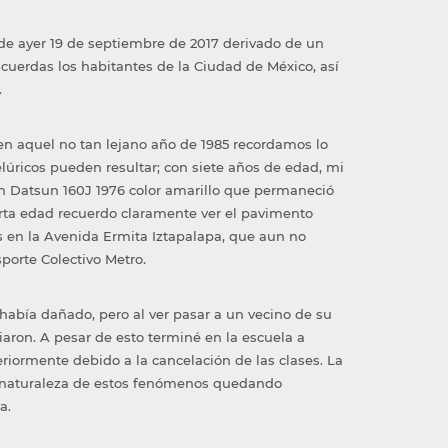
a de ayer 19 de septiembre de 2017 derivado de un
uerdas los habitantes de la Ciudad de México, así
.
 aquel no tan lejano año de 1985 recordamos lo
lúricos pueden resultar; con siete años de edad, mi
un Datsun 160J 1976 color amarillo que permaneció
corta edad recuerdo claramente ver el pavimento
s en la Avenida Ermita Iztapalapa, que aun no
porte Colectivo Metro.
había dañado, pero al ver pasar a un vecino de su
iaron. A pesar de esto terminé en la escuela a
riormente debido a la cancelación de las clases. La
a naturaleza de estos fenómenos quedando
a.