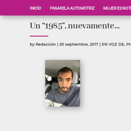
INICIO
PASARELA AUTOMOTRIZ
MUJER ES NOT
Ir
Un “1985”, nuevamente…
al
contenido
Publicado
Publicada
by
Redacción
|
20 septiembre, 2017
|
EN VOZ DE
,
Pr
por
en