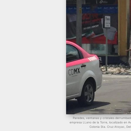
Paredes, ventanas y cristales derrumbados
empresa LLano de la Torre, localizado en Av
Colonia Sta. Cruz Atoyac, De