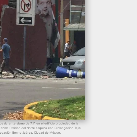
 durante sismo de 7.1° en el edificio propiedad de la
enida División del Norte esquina con Prolongación Tajín,
legación Benito Juárez, Ciudad de México.