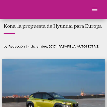
Toggle
navigati
Ir
Kona, la propuesta de Hyundai para Europa
al
contenido
Publicado
Publicada
by
Redacción
|
4 diciembre, 2017
|
PASARELA AUTOMOTRIZ
por
en