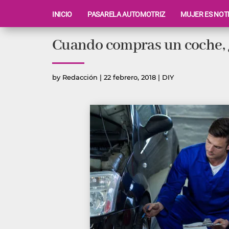
INICIO
PASARELA AUTOMOTRIZ
MUJER ES NOT
Ir
Cuando compras un coche, ¿
al
contenido
Publicado
Publicada
by
Redacción
|
22 febrero, 2018
|
DIY
por
en