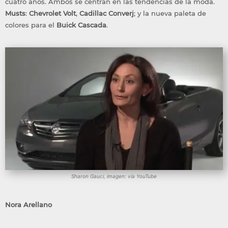
cuatro años. Ambos se centran en las tendencias de la moda.
Musts
:
Chevrolet Volt
,
Cadillac Converj
; y la nueva paleta de
colores para el
Buick Cascada
.
Sharon Gauci, imagen: vía YouTube
Nora Arellano