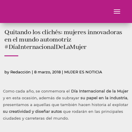
Toggle
navigati
Ir
Quitando los clichés: mujeres innovadoras
al
contenido
en el mundo automotriz
#DíaInternacionalDeLaMujer
Publicado
Publicada
by
Redacción
|
8 marzo, 2018
|
MUJER ES NOTICIA
por
en
Como cada año, se conmemora el
Día Internacional de la Mujer
y en esta ocasión, además de subrayar
su papel en la industria
,
presentamos a aquellas que también hacen historia al explotar
su creatividad y diseñar autos
que rodarán en las principales
ciudades y carreteras del mundo.