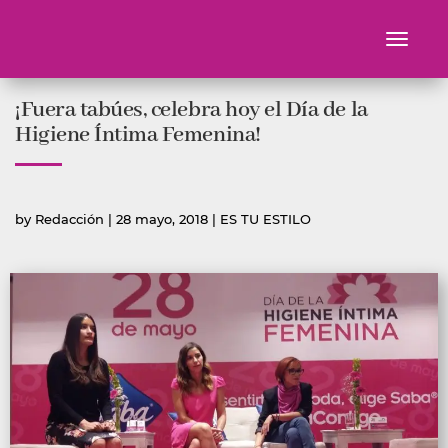
Toggle
navigati
Ir
¡Fuera tabúes, celebra hoy el Día de la
al
contenido
Higiene Íntima Femenina!
Publicado
Publicada
by
Redacción
|
28 mayo, 2018
|
ES TU ESTILO
por
en