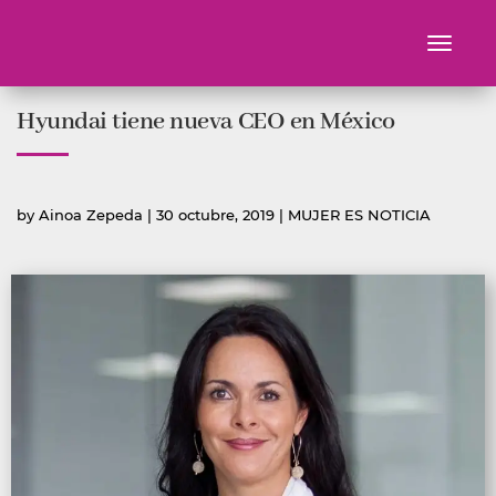
Toggle
navigati
Ir
Hyundai tiene nueva CEO en México
al
contenido
Publicado
Publicada
by
Ainoa Zepeda
|
30 octubre, 2019
|
MUJER ES NOTICIA
por
en