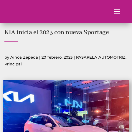
Toggle
navigati
Ir
KIA inicia el 2023 con nueva Sportage
al
contenido
Publicado
Publicada
by
Ainoa Zepeda
|
20 febrero, 2023
|
PASARELA AUTOMOTRIZ
,
por
en
Principal