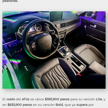
peatones
.
El
costo
del
eTüs
se ubica
$595,900 pesos
para su versión
Lite
, y
en
$635,900
pesos
en su versión
Bold
, que ya
supera
por