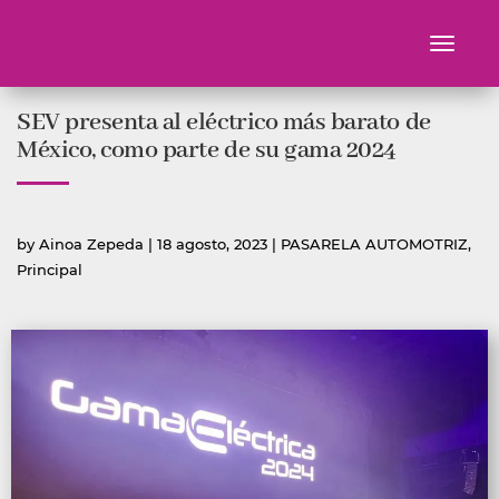
Toggle
navigati
Ir
SEV presenta al eléctrico más barato de
al
contenido
México, como parte de su gama 2024
Publicado
Publicada
by
Ainoa Zepeda
|
18 agosto, 2023
|
PASARELA AUTOMOTRIZ
,
por
en
Principal