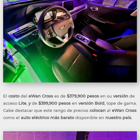
El
costo
del
eWan Cross
es de
$379,900 pesos
en su
versión
de
acceso
Lite
,
y
de
$399,900 pesos
en
versión Bold
, tope de gama.
Cabe destacar que este rango de precios
colocan
al
eWan Cross
como el
auto eléctrico
más
barato
disponible en
nuestro país
.