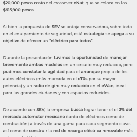
$20,000
pesos
costo
del crossover
eNat
, que se coloca en los
$615,900 pesos
.
Si bien la propuesta de
SEV
se antoja conservadora, sobre todo
en el equipamiento de seguridad, está
estrategia
se
apega
a su
objetivo
de
ofrecer
un
“eléctrico para todos”
.
Durante la presentación
tuvimos
la
oportunidad
de
manejar
brevemente
ambos
modelos
en un circuito muy reducido, pero
pudimos
constatar
la
agilidad
para el
arranque
propia de los
autos eléctricos (más marcada en el
eTüs
por su mayor
potencia) y un
radio
de
giro
muy
reducido
en el
eWan
, ideal
para las grandes ciudades y con espacios reducidos.
De acuerdo con
SEV
, la empresa
busca
lograr tener el el
3% del
mercado
automotor mexicano
(tanto de eléctricos como de
combustión) a través de una gama para cada segmento clave,
así como de
construir
la
red
de
recarga
eléctrica renovable
más