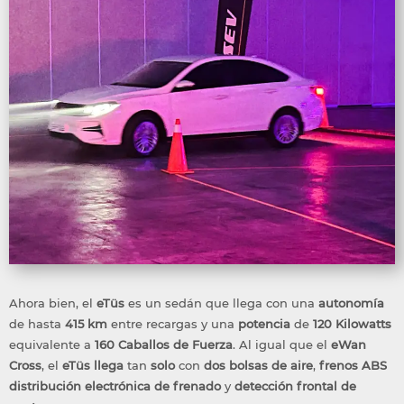
Ahora bien, el
eTüs
es un sedán que llega con una
autonomía
de hasta
415
km
entre recargas y una
potencia
de
120
Kilowatts
equivalente a
160
Caballos
de Fuerza
. Al igual que el
eWan
Cross
, el
eTüs
llega
tan
solo
con
dos bolsas de aire
,
frenos ABS
distribución electrónica de frenado
y
detección
frontal
de