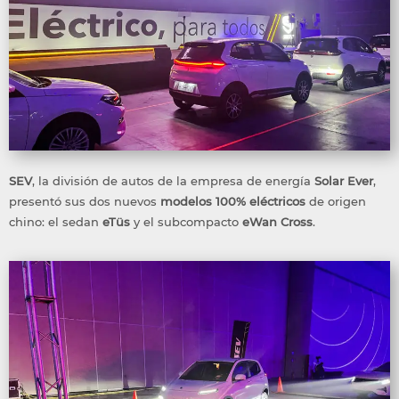
SEV
, la división de autos de la empresa de energía
Solar Ever
,
presentó sus dos nuevos
modelos 100% eléctricos
de origen
chino: el sedan
eTüs
y el subcompacto
eWan Cross
.