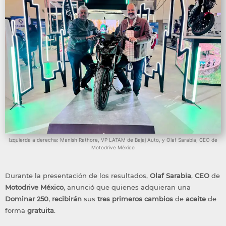
Izquierda a derecha: Manish Rathore, VP LATAM de Bajaj Auto, y Olaf Sarabia, CEO de
Motodrive México
Durante la presentación de los resultados,
Olaf
Sarabia
,
CEO
de
Motodrive
México
, anunció que quienes adquieran una
Dominar 250
,
recibirán
sus
tres
primeros
cambios
de
aceite
de
forma
gratuita
.