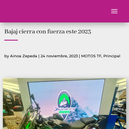
Toggle
navigati
Ir
Bajaj cierra con fuerza este 2023
al
contenido
Publicado
Publicada
by
Ainoa Zepeda
|
24 noviembre, 2023
|
MOTOS TF
,
Principal
por
en