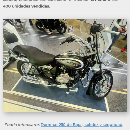
400
unidades
vendidas
.
-Podría interesarte
:
Dominar 250 de Bajaj, solidez y seguridad
.