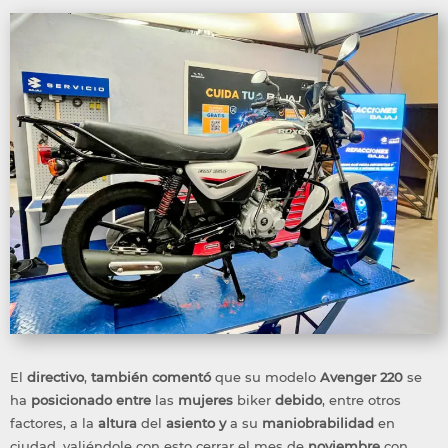
El
directivo
,
también
comentó
que su modelo
Avenger 220
se
ha
posicionado
entre
las
mujeres
biker
debido
, entre otros
factores, a la
altura
del
asiento
y
a su
maniobrabilidad
en
ciudad, valiéndole con esto cerrar el mes de
noviembre
con