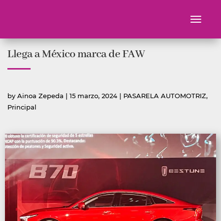
Toggle
navigati
Ir
Llega a México marca de FAW
al
contenido
Publicado
Publicada
by
Ainoa Zepeda
|
15 marzo, 2024
|
PASARELA AUTOMOTRIZ
,
por
en
Principal