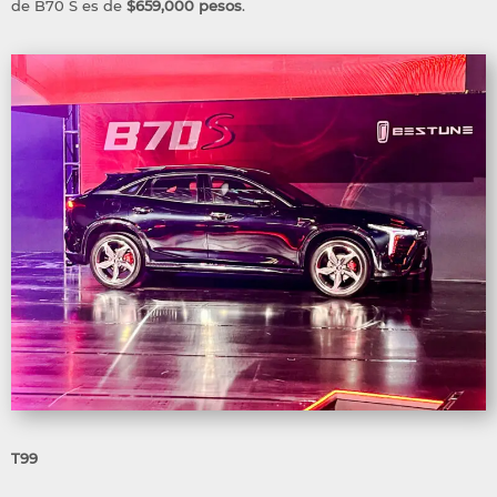
de B70 S es de
$659,000 pesos
.
T99