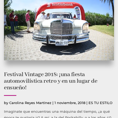
Festival Vintage 2018: ¡una fiesta
automovilística retro y en un lugar de
ensueño!
Publicado
Publicada
by
Carolina Reyes Martínez
|
1 noviembre, 2018
|
ES TU ESTILO
por
en
Imagínate que encuentras una máquina del tiempo, ¿a qué
época te gustaría ir? A mí, a la del Rockabilly, o a los años 40