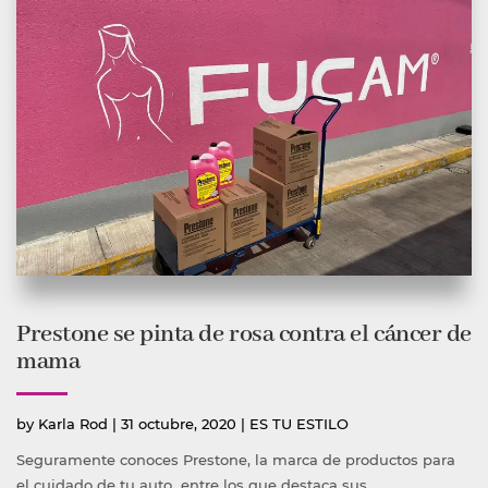
Prestone se pinta de rosa contra el cáncer de
mama
Publicado
Publicada
by
Karla Rod
|
31 octubre, 2020
|
ES TU ESTILO
por
en
Seguramente conoces Prestone, la marca de productos para
el cuidado de tu auto entre los que destaca sus