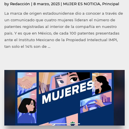
Publicado
Publicada
by
Redacción
|
8 marzo, 2023
|
MUJER ES NOTICIA
,
Principal
por
en
La marca de origen estadounidense dio a conocer a través de
un comunicado que cuatro mujeres lideran el número de
patentes registradas al interior de la compañía en nuestro
país. Y es que en México, de cada 100 patentes presentadas
ante el Instituto Mexicano de la Propiedad Intelectual IMPI,
tan solo el 14% son de …