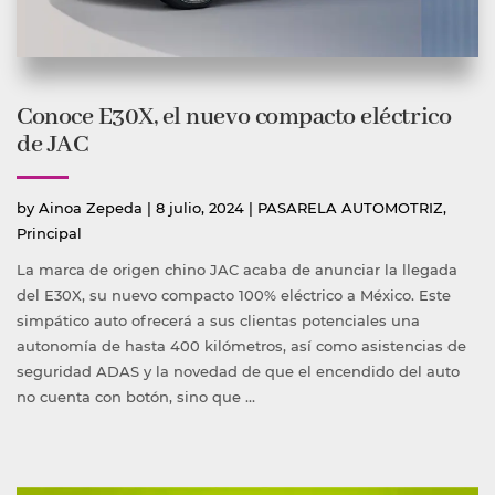
Conoce E30X, el nuevo compacto eléctrico
de JAC
Publicado
Publicada
by
Ainoa Zepeda
|
8 julio, 2024
|
PASARELA AUTOMOTRIZ
,
por
en
Principal
La marca de origen chino JAC acaba de anunciar la llegada
del E30X, su nuevo compacto 100% eléctrico a México. Este
simpático auto ofrecerá a sus clientas potenciales una
autonomía de hasta 400 kilómetros, así como asistencias de
seguridad ADAS y la novedad de que el encendido del auto
no cuenta con botón, sino que …