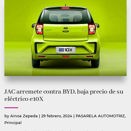
JAC arremete contra BYD, baja precio de su
eléctrico e10X
Publicado
Publicada
by
Ainoa Zepeda
|
29 febrero, 2024
|
PASARELA AUTOMOTRIZ
,
por
en
Principal