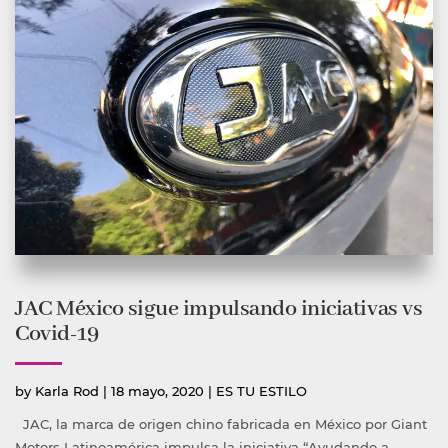
JAC México sigue impulsando iniciativas vs
Covid-19
Publicado
Publicada
by
Karla Rod
|
18 mayo, 2020
|
ES TU ESTILO
por
en
JAC, la marca de origen chino fabricada en México por Giant
Motors Latinoamérica impulsa la iniciativa “Ayudando a