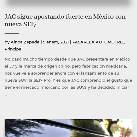
JAC sigue apostando fuerte en México con
nueva SEI7
Publicado
Publicada
by
Ainoa Zepeda
|
5 enero, 2021
|
PASARELA AUTOMOTRIZ
,
por
en
Principal
No pasó mucho tiempo desde que JAC presentara en México
el J7 y la marca de origen chino, pero fabricación mexicana,
nos vuelve a sorprender ahora con el lanzamiento de su
nueva SUV, la SEI7 Pro. Y es que JAC comprendió el gusto que
tiene el mercado mexicano por las SUVs y ha decidido iniciar
…