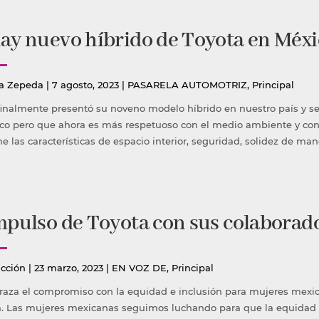
ay nuevo híbrido de Toyota en Méxi
icado
Publicada
a Zepeda
|
7 agosto, 2023
|
PASARELA AUTOMOTRIZ
,
Principal
en
finalmente presentó su noveno modelo híbrido en nuestro país y se 
co pero que ahora es más respetuoso con el medio ambiente y con
e las características de espacio interior, seguridad, solidez de ma
mpulso de Toyota con sus colaborad
icado
Publicada
cción
|
23 marzo, 2023
|
EN VOZ DE
,
Principal
en
traza el compromiso con la equidad e inclusión para mujeres mexica
. Las mujeres mexicanas seguimos luchando para que la equidad e