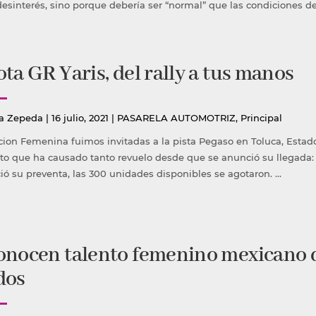
desinterés, sino porque debería ser “normal” que las condiciones d
ta GR Yaris, del rally a tus manos
icado
Publicada
a Zepeda
|
16 julio, 2021
|
PASARELA AUTOMOTRIZ
,
Principal
en
cion Femenina fuimos invitadas a la pista Pegaso en Toluca, Estad
o que ha causado tanto revuelo desde que se anunció su llegada: el
ció su preventa, las 300 unidades disponibles se agotaron. …
onocen talento femenino mexicano d
dos