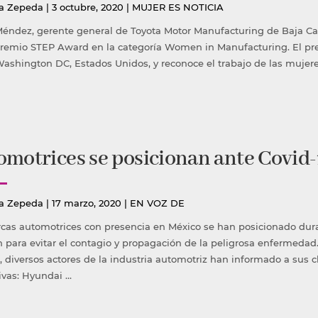
icado
Publicada
a Zepeda
|
3 octubre, 2020
|
MUJER ES NOTICIA
en
Méndez, gerente general de Toyota Motor Manufacturing de Baja Cali
premio STEP Award en la categoría Women in Manufacturing. El pre
ashington DC, Estados Unidos, y reconoce el trabajo de las mujere
motrices se posicionan ante Covid-
icado
Publicada
a Zepeda
|
17 marzo, 2020
|
EN VOZ DE
en
cas automotrices con presencia en México se han posicionado dura
 para evitar el contagio y propagación de la peligrosa enfermeda
, diversos actores de la industria automotriz han informado a sus c
ivas: Hyundai …