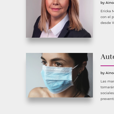
Publ
by
Aino
por
Ericka 
con el 
desde W
Auto
Publ
by
Aino
por
Las mar
tomarán
sociales
prevent