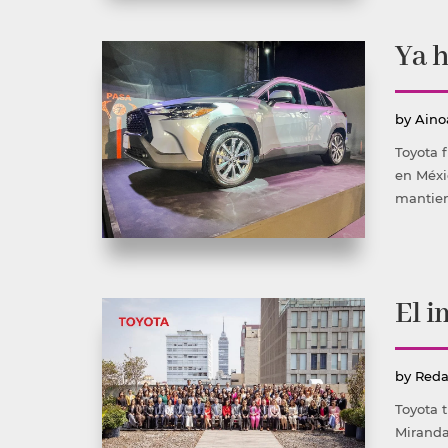
Ya h
Publ
by
Aino
por
Toyota 
en Méxi
mantien
El i
Publ
by
Reda
por
Toyota 
Miranda