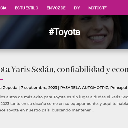
ICIA
ES TU ESTILO
EN VOZ DE
DIY
MOTOS TF
#Toyota
ta Yaris Sedán, confiabilidad y ec
icado
Publicada
a Zepeda
|
7 septiembre, 2023
|
PASARELA AUTOMOTRIZ
,
Principal
en
los autos de más éxito para Toyota es sin lugar a dudas el Yaris S
2023 tanto en su diseño como en su equipamiento, y aquí te hablar
ece Toyota en nuestro país, buscando mantener …