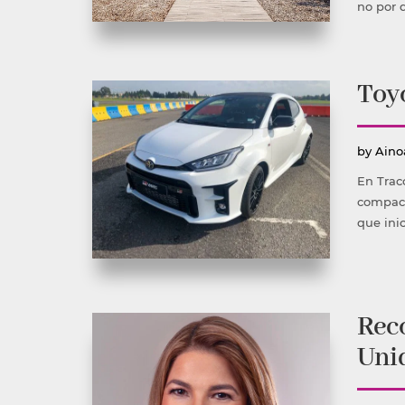
no por 
Toyo
Publ
by
Aino
por
En Trac
compact
que ini
Rec
Uni