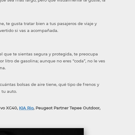
que sea más largo, pero que visualmente te guste, la
, te gusta tratar bien a tus pasajeros de viaje y
ivertido si vas a acompañada.
el que te sientas segura y protegida, te preocupa
r litro de gasolina; aunque no eres “coda”, no le ves
na.
uántas bolsas de aire tiene, qué tipo de frenos y
 tu auto.
lvo XC40,
KIA Rio
, Peugeot Partner Tepee Outdoor,