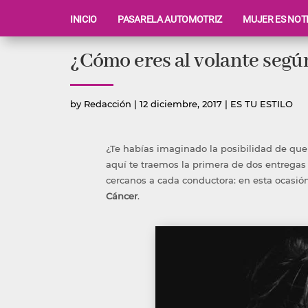
INICIO
PASARELA AUTOMOTRIZ
MUJER ES NOT
Ir
¿Cómo eres al volante según
al
contenido
Publicado
Publicada
by
Redacción
|
12 diciembre, 2017
|
ES TU ESTILO
por
en
¿Te habías imaginado la posibilidad de que
aquí te traemos la primera de dos entregas 
cercanos a cada conductora: en esta ocasi
Cáncer
.