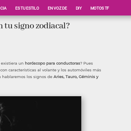
ICIA
ES TU ESTILO
EN VOZ DE
DIY
MOTOS TF
 tu signo zodiacal?
 existiera un
horóscopo para conductoras
? Pues
con características al volante y los automóviles más
ón hablaremos los signos de
Aries, Tauro, Géminis y